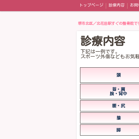
トップページ
診療内容
お問
堺市北区／北花田駅すぐの整骨院で
診療内容
下記は一例です。
スポーツ外傷などもお気
頭
首・肩
腕・背中
腰・尻
膝
脚